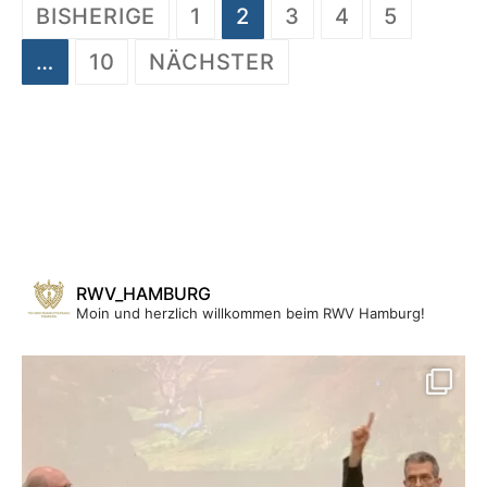
Beitragsnavigation
BISHERIGE
1
2
3
4
5
…
10
NÄCHSTER
RWV_HAMBURG
Moin und herzlich willkommen beim RWV Hamburg!