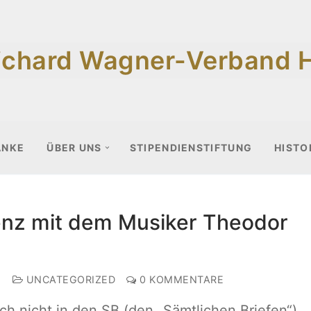
ichard Wagner-Verband 
ANKE
ÜBER UNS
STIPENDIENSTIFTUNG
HISTO
nz mit dem Musiker Theodor
2
UNCATEGORIZED
0 KOMMENTARE
noch nicht in den SB (den „Sämtlichen Briefen“)