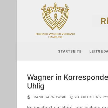
Zum
Inhalt
R
springen
STARTSEITE
LEITGED
Wagner in Korresponde
Uhlig
FRANK SARNOWSKI
20. OKTOBER 202
Es existiert ein Brief, der bislang 