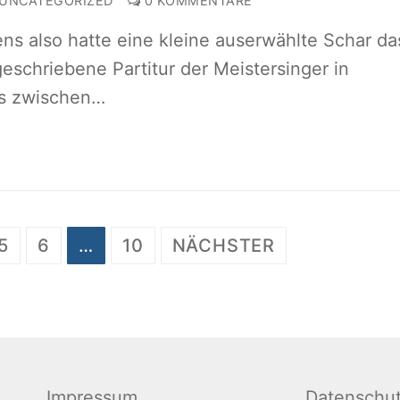
UNCATEGORIZED
0 KOMMENTARE
ens also hatte eine kleine auserwählte Schar da
geschriebene Partitur der Meistersinger in
s zwischen…
on
5
6
…
10
NÄCHSTER
Impressum
Datenschu