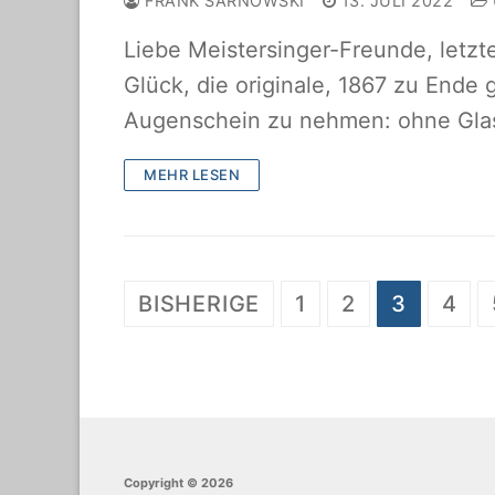
FRANK SARNOWSKI
13. JULI 2022
Liebe Meistersinger-Freunde, letzt
Glück, die originale, 1867 zu Ende 
Augenschein zu nehmen: ohne Gla
MEHR LESEN
Beitragsnavigati
BISHERIGE
1
2
3
4
Copyright © 2026