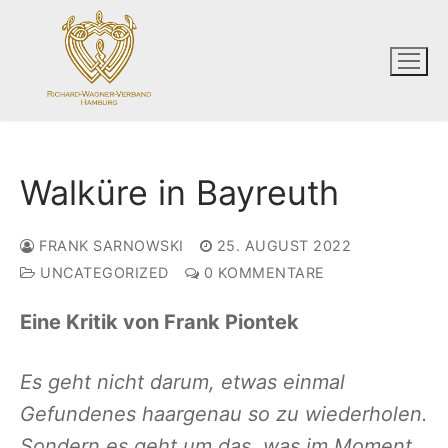
Zum
Inhalt
springen
Walküre in Bayreuth
FRANK SARNOWSKI
25. AUGUST 2022
UNCATEGORIZED
0 KOMMENTARE
Eine Kritik von Frank Piontek
Es geht nicht darum, etwas einmal
Gefundenes haargenau so zu wiederholen.
Sondern es geht um das, was im Moment