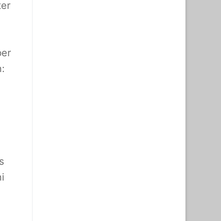
ter
ber
n:
s
i