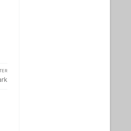
TER
ark