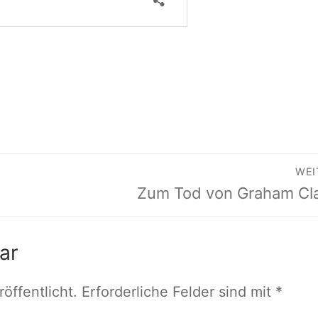
on
WEI
Nächster
Zum Tod von Graham Cl
Beitrag:
ar
öffentlicht.
Erforderliche Felder sind mit
*