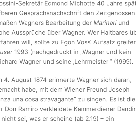
 Rossini-Sekretär Edmond Michotte 40 Jahre spä
eifbaren Gesprächsnachschrift den Zeitgenossen
ermaßen Wagners Bearbeitung der
Marinari
und
yphe Aussprüche über Wagner. Wer Haltbares ü
fahren will, sollte zu Egon Voss‘ Aufsatz greife
äuser
1993 (nachgedruckt in „Wagner und kein
ichard Wagner und seine ‚Lehrmeister'“ (1999).
m 4. August 1874 erinnerte Wagner sich daran,
gemacht habe, mit dem Wiener Freund Joseph
nza una cosa stravagante“ zu singen. Es ist die
err Don Ramiro verkleidete Kammerdiener Dandin
nicht sei, was er scheine (ab 2.19) – ein