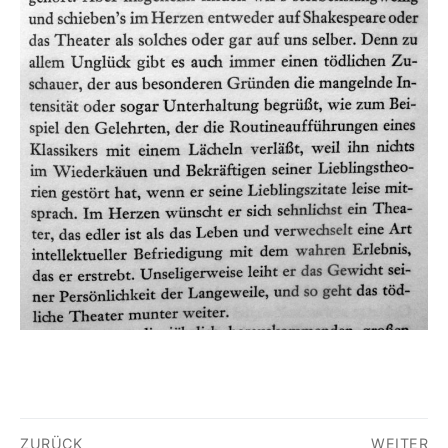
Beitragsnavigation
ZURÜCK
WEITER