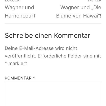
ZURÜCK
WEITER
Vorheriger
Nächster
Wagner und
Wagner und „Die
Beitrag:
Beitrag:
Harnoncourt
Blume von Hawai“!
Schreibe einen Kommentar
Deine E-Mail-Adresse wird nicht
veröffentlicht.
Erforderliche Felder sind mit
*
markiert
KOMMENTAR
*