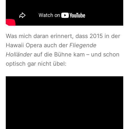
Was mich daran erinnert, dass 2015 in der
Hawaii Opera auch der
Fliegende
Holländer
auf die Bühne kam – und schon
optisch gar nicht übel: