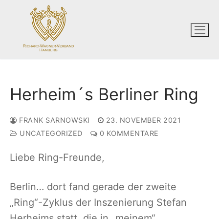
Zum
Inhalt
springen
Herheim´s Berliner Ring
FRANK SARNOWSKI
23. NOVEMBER 2021
UNCATEGORIZED
0 KOMMENTARE
Liebe Ring-Freunde,
Berlin… dort fand gerade der zweite
„Ring“-Zyklus der Inszenierung Stefan
Herheims statt, die in „meinem“