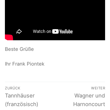
Beste Grüße
Ihr Frank Piontek
Beitragsnavigation
ZURÜCK
WEITER
Vorheriger
Nächster
Tannhäuser
Wagner und
Beitrag:
Beitrag:
(französisch)
Harnoncourt