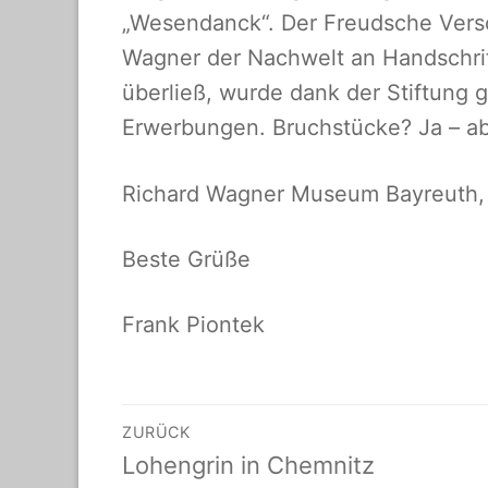
„Wesendanck“. Der Freudsche Versc
Wagner der Nachwelt an Handschri
überließ, wurde dank der Stiftung g
Erwerbungen. Bruchstücke? Ja – ab
Richard Wagner Museum Bayreuth, b
Beste Grüße
Frank Piontek
Beitragsnavigati
ZURÜCK
Vorheriger
Lohengrin in Chemnitz