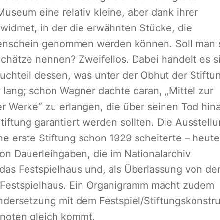
Museum eine relativ kleine, aber dank ihrer
widmet, in der die erwähnten Stücke, die
ugenschein genommen werden können. Soll man 
 Schätze nennen? Zweifellos. Dabei handelt es s
uchteil dessen, was unter der Obhut der Stiftu
 lang; schon Wagner dachte daran, „Mittel zur
er Werke“ zu erlangen, die über seinen Tod hin
iftung garantiert werden sollten. Die Ausstell
ne erste Stiftung schon 1929 scheiterte – heute
 von Dauerleihgaben, die im Nationalarchiv
das Festspielhaus und, als Überlassung von de
 Festspielhaus. Ein Organigramm macht zudem
andersetzung mit dem Festspiel/Stiftungskonstru
noten gleich kommt.