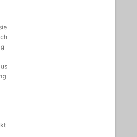
sie
ich
ng
aus
ung
r
kt