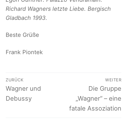
Richard Wagners letzte Liebe. Bergisch
Gladbach 1993.
Beste Grüße
Frank Piontek
Beitragsnavigation
ZURÜCK
WEITER
Vorheriger
Nächster
Wagner und
Die Gruppe
Beitrag:
Beitrag:
Debussy
„Wagner“ – eine
fatale Assoziation