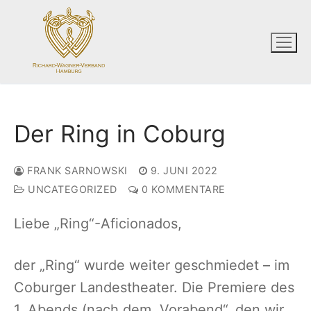
Zum
Inhalt
springen
Der Ring in Coburg
FRANK SARNOWSKI
9. JUNI 2022
UNCATEGORIZED
0 KOMMENTARE
Liebe „Ring“-Aficionados,
der „Ring“ wurde weiter geschmiedet – im
Coburger Landestheater. Die Premiere des
1. Abends (nach dem „Vorabend“, den wir